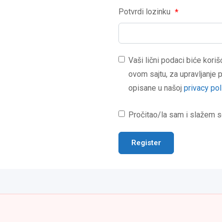
Potvrdi lozinku
*
Vaši lični podaci biće kori
ovom sajtu, za upravljanje
opisane u našoj
privacy pol
Pročitao/la sam i slažem 