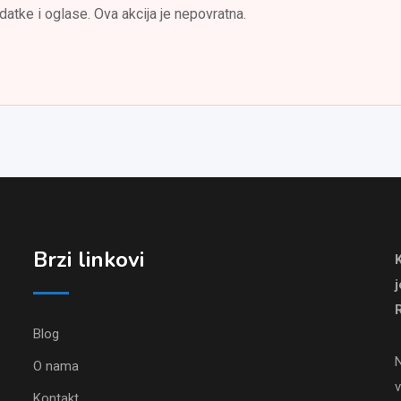
datke i oglase. Ova akcija je nepovratna.
Brzi linkovi
R
Blog
N
O nama
v
Kontakt