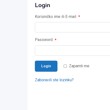
Login
Korisničko ime ili E-mail
*
Password
*
Zapamti me
Login
Zaboravili ste lozinku?