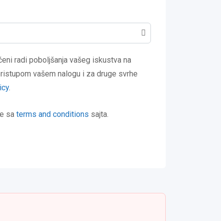
šćeni radi poboljšanja vašeg iskustva na
 pristupom vašem nalogu i za druge svrhe
icy
.
se sa
terms and conditions
sajta.