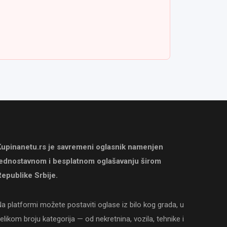
Kupinanetu.rs je savremeni oglasnik namenjen
jednostavnom i besplatnom oglašavanju širom
epublike Srbije.
a platformi možete postaviti oglase iz bilo kog grada, u
elikom broju kategorija — od nekretnina, vozila, tehnike i