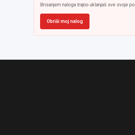
Brisanjem naloga trajno uklanjaš sve svoje po
Obriši moj nalog