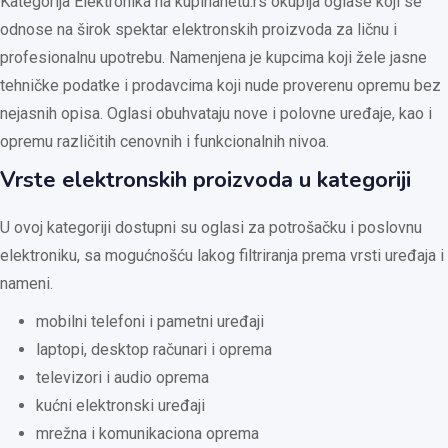
Kategorija Elektronika na kupinanetu.rs okuplja oglase koji se
odnose na širok spektar elektronskih proizvoda za ličnu i
profesionalnu upotrebu. Namenjena je kupcima koji žele jasne
tehničke podatke i prodavcima koji nude proverenu opremu bez
nejasnih opisa. Oglasi obuhvataju nove i polovne uređaje, kao i
opremu različitih cenovnih i funkcionalnih nivoa.
Vrste elektronskih proizvoda u kategoriji
U ovoj kategoriji dostupni su oglasi za potrošačku i poslovnu
elektroniku, sa mogućnošću lakog filtriranja prema vrsti uređaja i
nameni.
mobilni telefoni i pametni uređaji
laptopi, desktop računari i oprema
televizori i audio oprema
kućni elektronski uređaji
mrežna i komunikaciona oprema