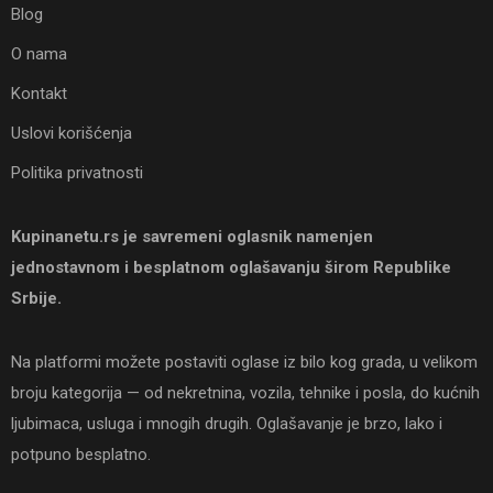
Blog
O nama
Kontakt
Uslovi korišćenja
Politika privatnosti
Kupinanetu.rs je savremeni oglasnik namenjen
jednostavnom i besplatnom oglašavanju širom Republike
Srbije.
Na platformi možete postaviti oglase iz bilo kog grada, u velikom
broju kategorija — od nekretnina, vozila, tehnike i posla, do kućnih
ljubimaca, usluga i mnogih drugih. Oglašavanje je brzo, lako i
potpuno besplatno.