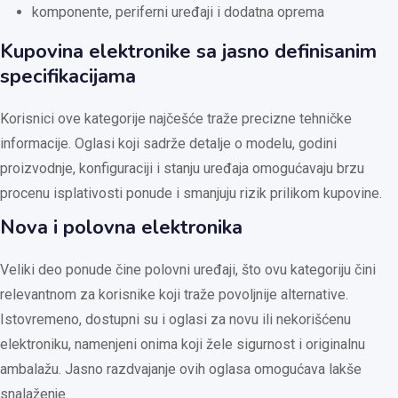
komponente, periferni uređaji i dodatna oprema
Kupovina elektronike sa jasno definisanim
specifikacijama
Korisnici ove kategorije najčešće traže precizne tehničke
informacije. Oglasi koji sadrže detalje o modelu, godini
proizvodnje, konfiguraciji i stanju uređaja omogućavaju brzu
procenu isplativosti ponude i smanjuju rizik prilikom kupovine.
Nova i polovna elektronika
Veliki deo ponude čine polovni uređaji, što ovu kategoriju čini
relevantnom za korisnike koji traže povoljnije alternative.
Istovremeno, dostupni su i oglasi za novu ili nekorišćenu
elektroniku, namenjeni onima koji žele sigurnost i originalnu
ambalažu. Jasno razdvajanje ovih oglasa omogućava lakše
snalaženje.