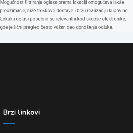
Mogućnost filtriranja oglasa prema lokaciji omogućava lakše
preuzimanje, niže troškove dostave i bržu realizaciju kupovine.
Lokalni oglasi posebno su relevantni kod skuplje elektronike,
gde je lični pregled često važan deo donošenja odluke.
Brzi linkovi