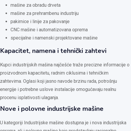
mašine za obradu drveta
mašine za prehrambenu industriju
pakirnice i linije za pakovanje
CNC mašine i automatizovana oprema
specijalne i namenski projektovane mašine
Kapacitet, namena i tehnički zahtevi
Kupci industrijskih mašina najčešće traže precizne informacije o
proizvodnom kapacitetu, radnim ciklusima i tehničkim
zahtevima. Oglasi koji jasno navode brzinu rada, potrošnju
energije i potrebne uslove instalacije omogućavaju realnu
procenu isplativosti ulaganja.
Nove i polovne industrijske mašine
U kategoriji Industrijske mašine dostupna je i nova industrijska
oprema, ali i polovne mašine koje predstavljaju racionalno