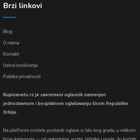
Brzi linkovi
Blog
O nama
Kontakt
Uslovi korišćenja
Politika privatnosti
Kupinanetu.rs je savremeni oglasnik namenjen
jednostavnom i besplatnom oglašavanju širom Republike
Srbije.
Na platformi možete postaviti oglase iz bilo kog grada, u velikom
broju kategorija — od nekretnina, vozila, tehnike i posla, do kućnih