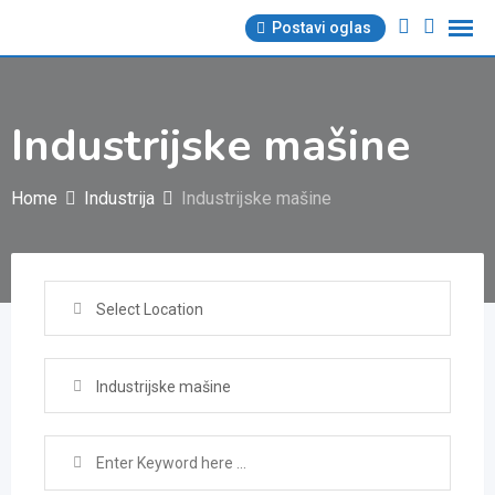
Skip
Postavi oglas
to
content
Industrijske mašine
Home
Industrija
Industrijske mašine
Select Location
Industrijske mašine