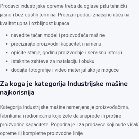
Prodavci industrijske opreme treba da oglase pišu tehnički
jasno i bez opštih termina. Precizni podaci značajno utiču na
kvalitet upita i ozbiljnost kupaca.
navedite tačan model i proizvođača mašine
precizirajte proizvodni kapacitet i namenu
opišite stanje, godinu proizvodnje i servisnu istoriju
istaknite zahteve za instalaciju i obuku
dodajte fotografije i video materijal ako je moguće
Za koga je kategorija Industrijske mašine
najkorisnija
Kategorija Industrijske mašine namenjena je proizvođačima,
fabrikama i radionicama koje žele da unaprede ili prošire
proizvodne kapacitete. Pogodna je i za prodavce koji nude višak
opreme ili kompletne proizvodne linije.