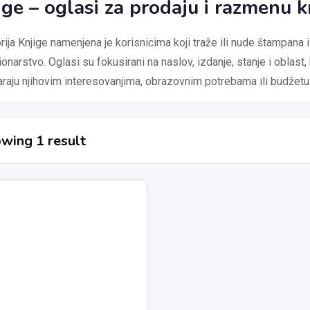
ige – oglasi za prodaju i razmenu k
ija Knjige namenjena je korisnicima koji traže ili nude štampana i d
onarstvo. Oglasi su fokusirani na naslov, izdanje, stanje i oblast
raju njihovim interesovanjima, obrazovnim potrebama ili budžetu
wing 1 result