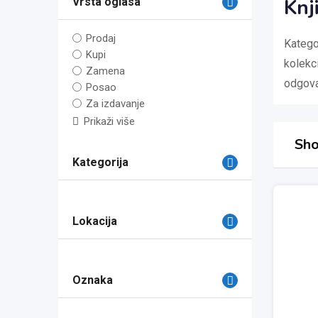
Knj
Vrsta oglasa
Prodaj
Kategor
Kupi
kolekci
Zamena
odgova
Posao
Za izdavanje
Prikaži više
Sho
Kategorija
Lokacija
Oznaka