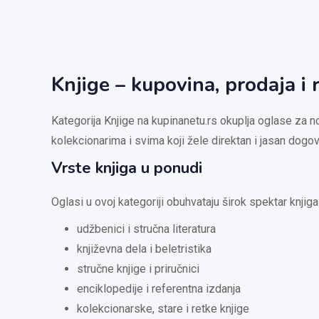
Knjige – kupovina, prodaja i
Kategorija Knjige na kupinanetu.rs okuplja oglase za no
kolekcionarima i svima koji žele direktan i jasan dogovo
Vrste knjiga u ponudi
Oglasi u ovoj kategoriji obuhvataju širok spektar knjiga
udžbenici i stručna literatura
književna dela i beletristika
stručne knjige i priručnici
enciklopedije i referentna izdanja
kolekcionarske, stare i retke knjige