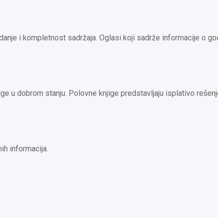
anje i kompletnost sadržaja. Oglasi koji sadrže informacije o god
jige u dobrom stanju. Polovne knjige predstavljaju isplativo rešen
ih informacija.