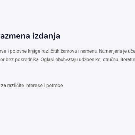
 razmena izdanja
ve i polovne knjige različitih žanrova i namena. Namenjena je učen
r bez posrednika. Oglasi obuhvataju udžbenike, stručnu literaturu, 
 za različite interese i potrebe.