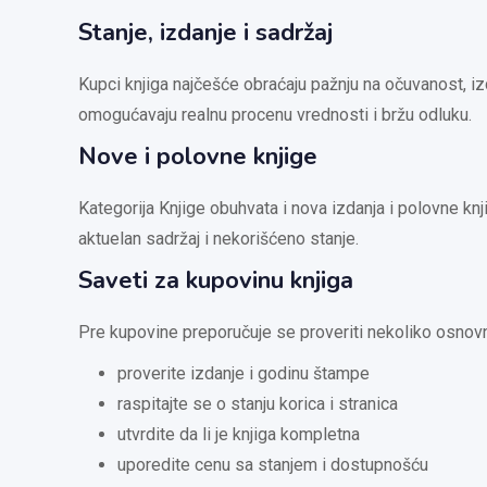
Stanje, izdanje i sadržaj
Kupci knjiga najčešće obraćaju pažnju na očuvanost, izd
omogućavaju realnu procenu vrednosti i bržu odluku.
Nove i polovne knjige
Kategorija Knjige obuhvata i nova izdanja i polovne kn
aktuelan sadržaj i nekorišćeno stanje.
Saveti za kupovinu knjiga
Pre kupovine preporučuje se proveriti nekoliko osnovn
proverite izdanje i godinu štampe
raspitajte se o stanju korica i stranica
utvrdite da li je knjiga kompletna
uporedite cenu sa stanjem i dostupnošću