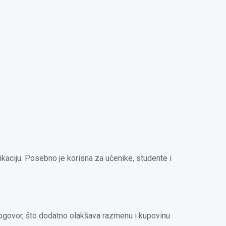
ikaciju. Posebno je korisna za učenike, studente i
dogovor, što dodatno olakšava razmenu i kupovinu