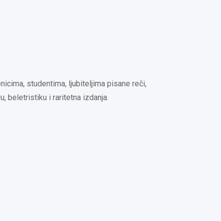
icima, studentima, ljubiteljima pisane reči,
beletristiku i raritetna izdanja.