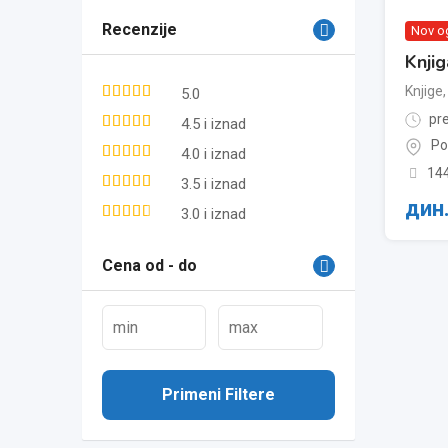
Recenzije
Nov o
Knjig
Knjige
,
5.0
pre
4.5 i iznad
Po
4.0 i iznad
14
3.5 i iznad
дин
3.0 i iznad
Cena od - do
Primeni Filtere