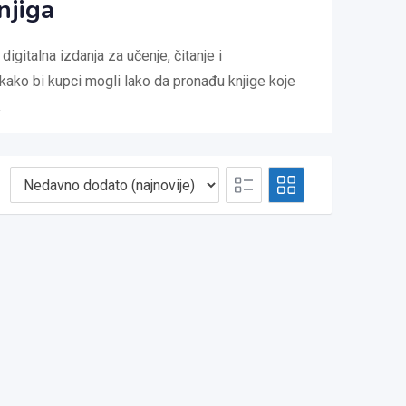
njiga
igitalna izdanja za učenje, čitanje i
, kako bi kupci mogli lako da pronađu knjige koje
.