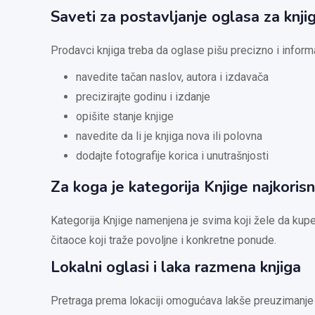
Saveti za postavljanje oglasa za knji
Prodavci knjiga treba da oglase pišu precizno i infor
navedite tačan naslov, autora i izdavača
precizirajte godinu i izdanje
opišite stanje knjige
navedite da li je knjiga nova ili polovna
dodajte fotografije korica i unutrašnjosti
Za koga je kategorija Knjige najkorisn
Kategorija Knjige namenjena je svima koji žele da kupe
čitaoce koji traže povoljne i konkretne ponude.
Lokalni oglasi i laka razmena knjiga
Pretraga prema lokaciji omogućava lakše preuzimanje i