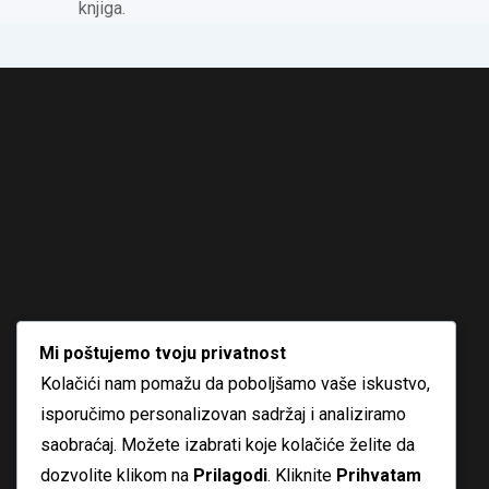
knjiga.
Mi poštujemo tvoju privatnost
Kolačići nam pomažu da poboljšamo vaše iskustvo,
isporučimo personalizovan sadržaj i analiziramo
saobraćaj. Možete izabrati koje kolačiće želite da
dozvolite klikom na
Prilagodi
. Kliknite
Prihvatam