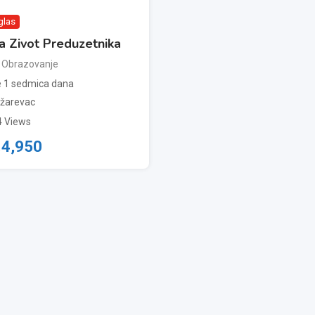
glas
a Zivot Preduzetnika
Obrazovanje
 1 sedmica dana
žarevac
4 Views
.
4,950