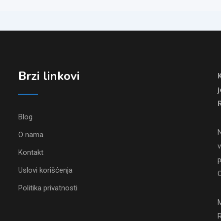
Brzi linkovi
R
Blog
N
O nama
v
Kontakt
p
Uslovi korišćenja
O
Politika privatnosti
M
R