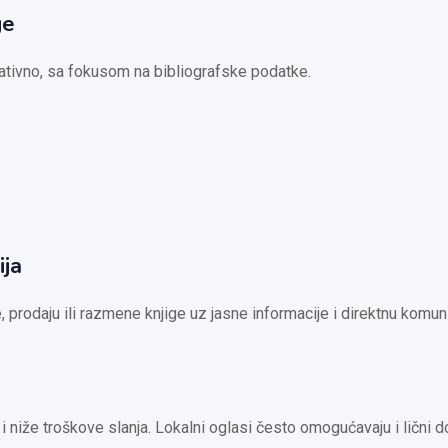
ge
mativno, sa fokusom na bibliografske podatke.
ija
, prodaju ili razmene knjige uz jasne informacije i direktnu komun
 niže troškove slanja. Lokalni oglasi često omogućavaju i lični 