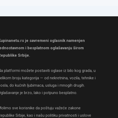
Kupinanetu.rs je savremeni oglasnik namenjen
jednostavnom i besplatnom oglašavanju širom
epublike Srbije.
a platformi možete postaviti oglase iz bilo kog grada, u
elikom broju kategorija — od nekretnina, vozila, tehnike i
osla, do kućnih ljubimaca, usluga i mnogih drugih.
glašavanje je brzo, lako i potpuno besplatno.
olimo sve korisnike da poštuju važeće zakone
epublike Srbije, kao i našu politiku privatnosti i uslove