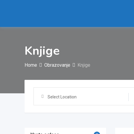
Skip
to
content
Knjige
Home
Obrazovanje
Knjige
Select Location