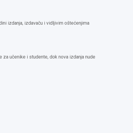
ini izdanja, izdavaču i vidljivim oštećenjima
je za učenike i studente, dok nova izdanja nude