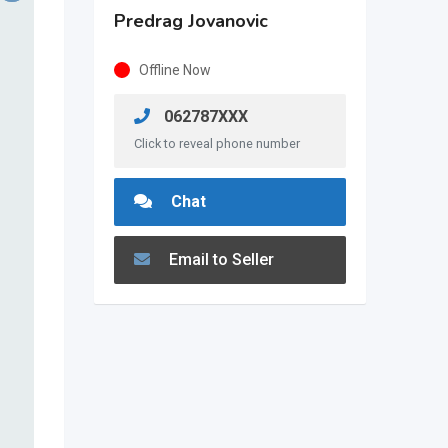
Predrag Jovanovic
Offline Now
062787XXX
Click to reveal phone number
Chat
Email to Seller