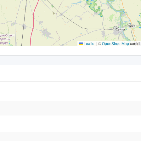
Leaflet
|
©
OpenStreetMap
contri