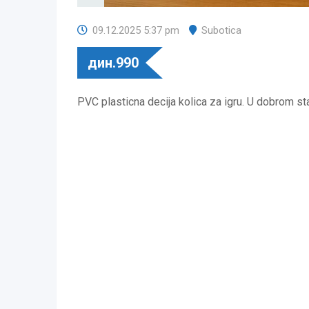
09.12.2025 5:37 pm
Subotica
дин.
990
PVC plasticna decija kolica za igru. U dobrom st