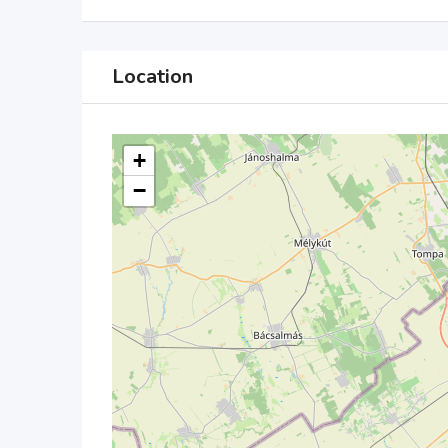
Location
+
−