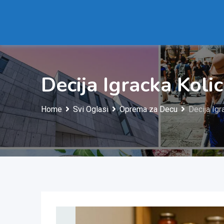
Skip
to
content
Decija Igracka Koli
Home
Svi Oglasi
Oprema za Decu
Decija Igr