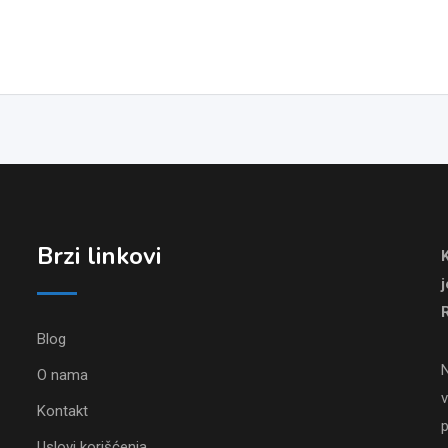
Brzi linkovi
R
Blog
N
O nama
v
Kontakt
p
Uslovi korišćenja