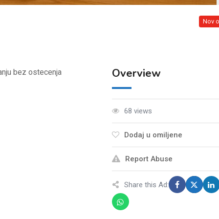
Nov o
Overview
anju bez ostecenja
68 views
Dodaj u omiljene
Report Abuse
Share this Ad: