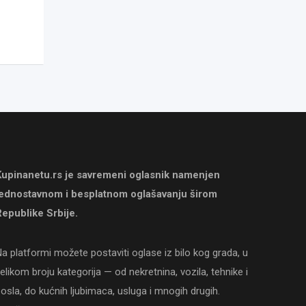
Kupinanetu.rs je savremeni oglasnik namenjen
jednostavnom i besplatnom oglašavanju širom
epublike Srbije.
a platformi možete postaviti oglase iz bilo kog grada, u
elikom broju kategorija — od nekretnina, vozila, tehnike i
osla, do kućnih ljubimaca, usluga i mnogih drugih.