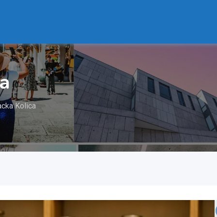
ca
acka Kolica