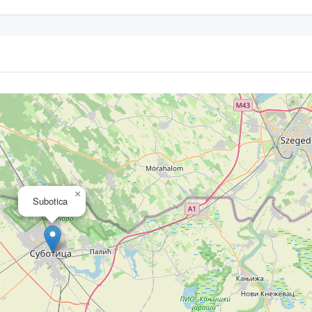
×
Subotica