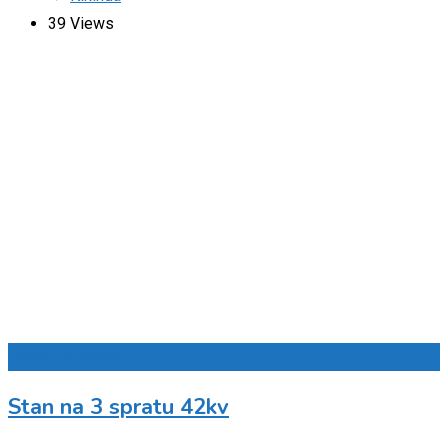
39 Views
Dodaj u omiljene
Stan na 3 spratu 42kv