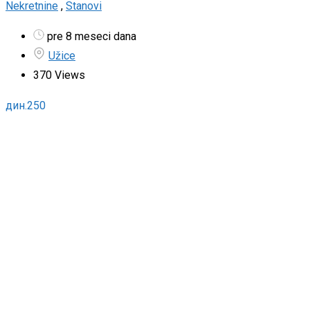
Nekretnine
,
Stanovi
pre 8 meseci dana
Užice
370 Views
дин.
250