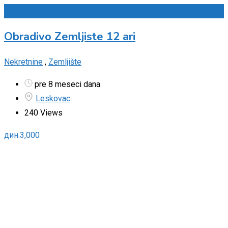
Dodaj u omiljene
Obradivo Zemljiste 12 ari
Nekretnine
,
Zemljište
pre 8 meseci dana
Leskovac
240 Views
дин.
3,000