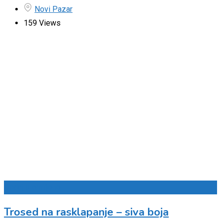
Novi Pazar
159 Views
Dodaj u omiljene
Trosed na rasklapanje – siva boja