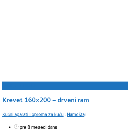
Dodaj u omiljene
Krevet 160×200 – drveni ram
Kućni aparati i oprema za kuću
,
Nameštaj
pre 8 meseci dana