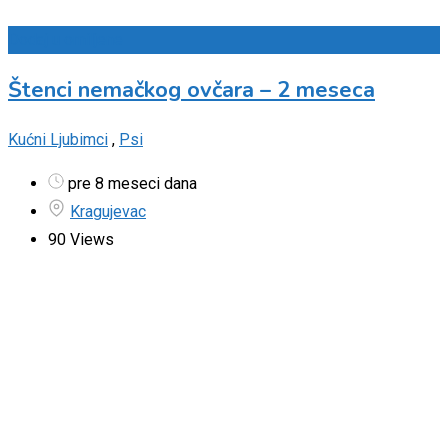
Dodaj u omiljene
Štenci nemačkog ovčara – 2 meseca
Kućni Ljubimci
,
Psi
pre 8 meseci dana
Kragujevac
90 Views