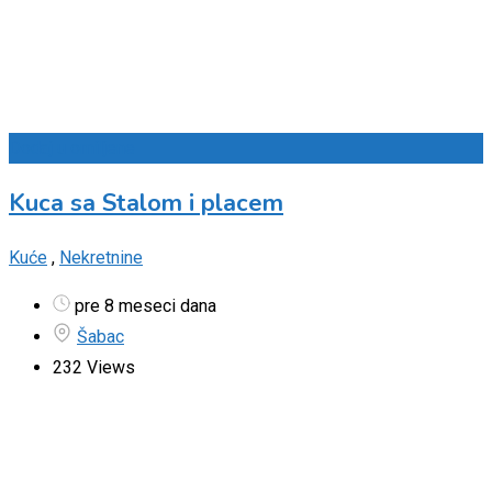
Dodaj u omiljene
Kuca sa Stalom i placem
Kuće
,
Nekretnine
pre 8 meseci dana
Šabac
232 Views