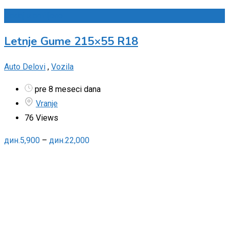
Dodaj u omiljene
Letnje Gume 215×55 R18
Auto Delovi
,
Vozila
pre 8 meseci dana
Vranje
76 Views
дин.
5,900
–
дин.
22,000