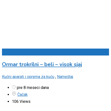
Dodaj u omiljene
Ormar trokrilni – beli – visok sjaj
Kućni aparati i oprema za kuću
,
Nameštaj
pre 8 meseci dana
Čačak
106 Views