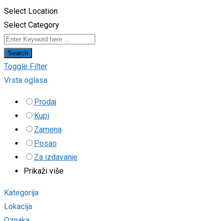
Select Location
Select Category
Search
Toggle Filter
Vrsta oglasa
Prodaj
Kupi
Zamena
Posao
Za izdavanje
Prikaži više
Kategorija
Lokacija
Oznaka