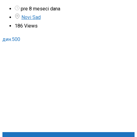
pre 8 meseci dana
Novi Sad
186 Views
дин.
500
Dodaj u omiljene