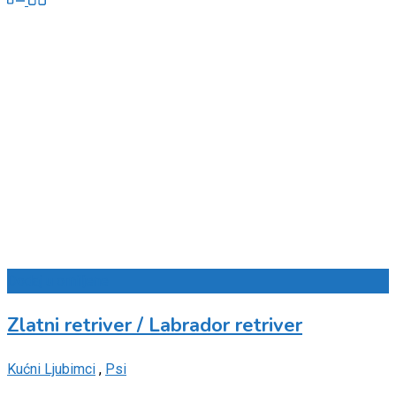
Dodaj u omiljene
Zlatni retriver / Labrador retriver
Kućni Ljubimci
,
Psi