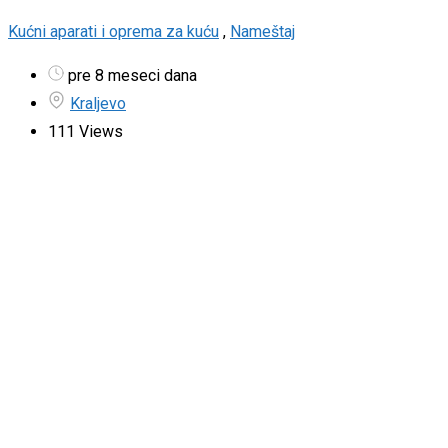
Kućni aparati i oprema za kuću
,
Nameštaj
pre 8 meseci dana
Kraljevo
111 Views