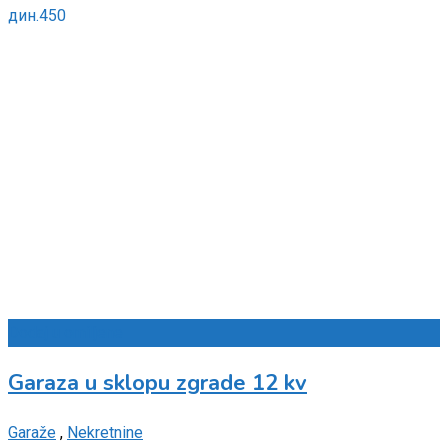
дин.
450
Dodaj u omiljene
Garaza u sklopu zgrade 12 kv
Garaže
,
Nekretnine