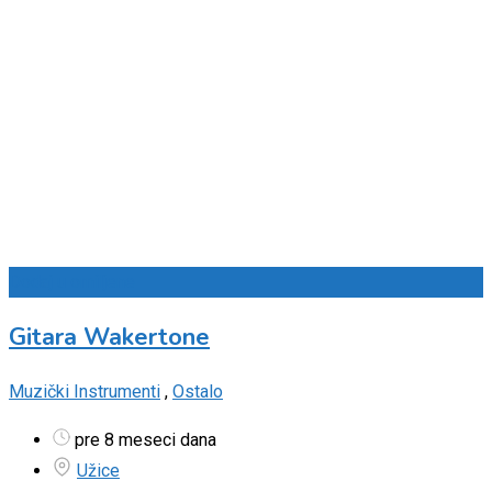
Dodaj u omiljene
Gitara Wakertone
Muzički Instrumenti
,
Ostalo
pre 8 meseci dana
Užice