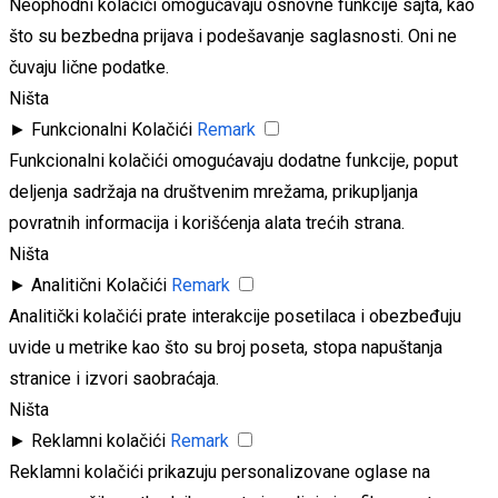
Neophodni kolačići omogućavaju osnovne funkcije sajta, kao
što su bezbedna prijava i podešavanje saglasnosti. Oni ne
čuvaju lične podatke.
Ništa
►
Funkcionalni Kolačići
Remark
Funkcionalni kolačići omogućavaju dodatne funkcije, poput
deljenja sadržaja na društvenim mrežama, prikupljanja
povratnih informacija i korišćenja alata trećih strana.
Ništa
►
Analitični Kolačići
Remark
Analitički kolačići prate interakcije posetilaca i obezbeđuju
uvide u metrike kao što su broj poseta, stopa napuštanja
stranice i izvori saobraćaja.
Ništa
►
Reklamni kolačići
Remark
Reklamni kolačići prikazuju personalizovane oglase na