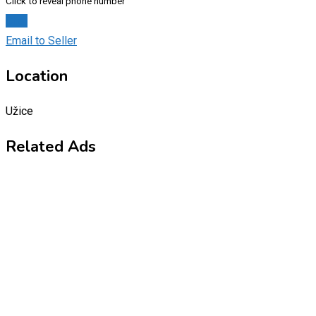
Click to reveal phone number
Chat
Email to Seller
Location
Užice
Related Ads