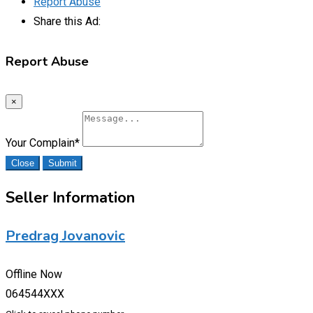
Report Abuse
Share this Ad:
Report Abuse
×
Your Complain
*
Close
Submit
Seller Information
Predrag Jovanovic
Offline Now
064544XXX