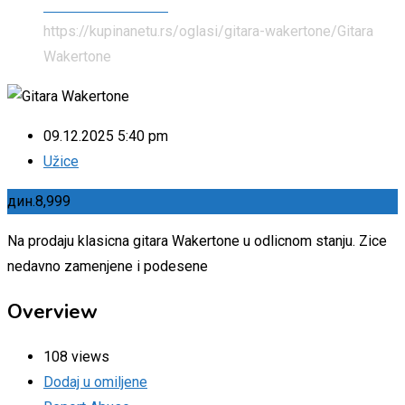
Muzički Instrumenti
https://kupinanetu.rs/oglasi/gitara-wakertone/
Gitara
Wakertone
09.12.2025 5:40 pm
Užice
дин.
8,999
Na prodaju klasicna gitara Wakertone u odlicnom stanju. Zice
nedavno zamenjene i podesene
Overview
108 views
Dodaj u omiljene