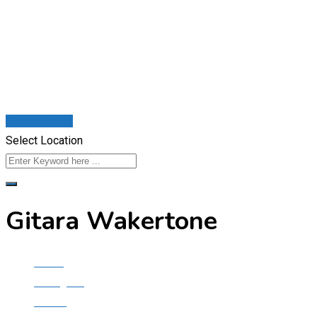
Skip
to
content
Postavi oglas
Select Location
Gitara Wakertone
Home
Svi Oglasi
Ostalo