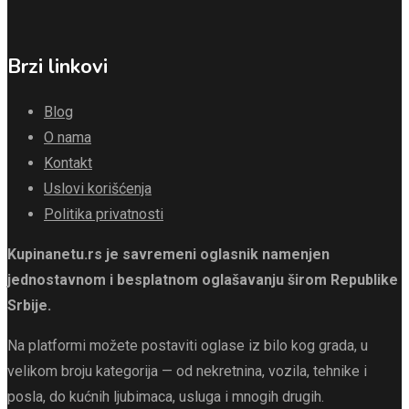
Brzi linkovi
Blog
O nama
Kontakt
Uslovi korišćenja
Politika privatnosti
Kupinanetu.rs je savremeni oglasnik namenjen
jednostavnom i besplatnom oglašavanju širom Republike
Srbije.
Na platformi možete postaviti oglase iz bilo kog grada, u
velikom broju kategorija — od nekretnina, vozila, tehnike i
posla, do kućnih ljubimaca, usluga i mnogih drugih.