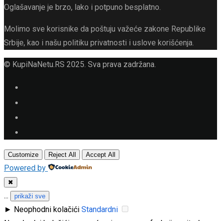
Oglašavanje je brzo, lako i potpuno besplatno.
Molimo sve korisnike da poštuju važeće zakone Republike
Srbije, kao i našu politiku privatnosti i uslove korišćenja.
© KupiNaNetu.RS 2025. Sva prava zadržana.
Customize
Reject All
Accept All
Powered by
✖
...
prikaži sve
►
Neophodni kolačići
Standardni