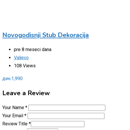
Novogodisnji Stub Dekoracija
pre 8 meseci dana
Valjevo
108 Views
дин.
1,990
Leave a Review
Your Name
*
Your Email
*
Review Title
*