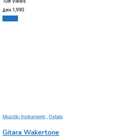
108 Views
дин.
1,990
Details
Muzički Instrumenti
,
Ostalo
Gitara Wakertone