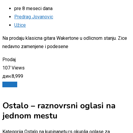
pre 8 meseci dana
Predrag Jovanovic
Užice
Na prodaju klasicna gitara Wakertone u odlicnom stanju. Zice
nedavno zamenjene i podesene
Prodaj
107 Views
дин.
8,999
Details
Ostalo – raznovrsni oglasi na
jednom mestu
Kategorija Ostalo na kupinanetu.rs okuplja oglase za