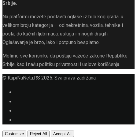
Srbije.
Na platformi možete postaviti oglase iz bilo kog grada, u
velikom broju kategorija — od nekretnina, vozila, tehnike i
posla, do kućnih ljubimaca, usluga i mnogih drugih.
Oglašavanje je brzo, lako i potpuno besplatno.
Molimo sve korisnike da poštuju važeće zakone Republike
Srbije, kao i našu politiku privatnosti i uslove korišćenja.
© KupiNaNetu.RS 2025. Sva prava zadržana.
Customize
Reject All
Accept All