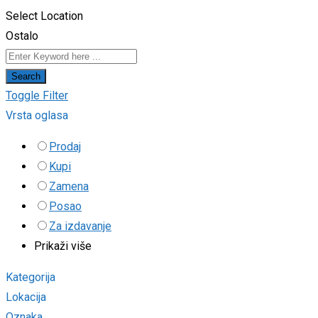
Select Location
Ostalo
Search
Toggle Filter
Vrsta oglasa
Prodaj
Kupi
Zamena
Posao
Za izdavanje
Prikaži više
Kategorija
Lokacija
Oznaka