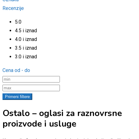
Recenzije
5.0
4.5 i iznad
4.0 i iznad
3.5 i iznad
3.0 i iznad
Cena od - do
Primeni filtere
Ostalo – oglasi za raznovrsne
proizvode i usluge