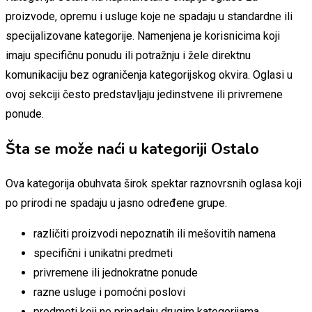
proizvode, opremu i usluge koje ne spadaju u standardne ili
specijalizovane kategorije. Namenjena je korisnicima koji
imaju specifičnu ponudu ili potražnju i žele direktnu
komunikaciju bez ograničenja kategorijskog okvira. Oglasi u
ovoj sekciji često predstavljaju jedinstvene ili privremene
ponude.
Šta se može naći u kategoriji Ostalo
Ova kategorija obuhvata širok spektar raznovrsnih oglasa koji
po prirodi ne spadaju u jasno određene grupe.
različiti proizvodi nepoznatih ili mešovitih namena
specifični i unikatni predmeti
privremene ili jednokratne ponude
razne usluge i pomoćni poslovi
predmeti koji ne pripadaju drugim kategorijama