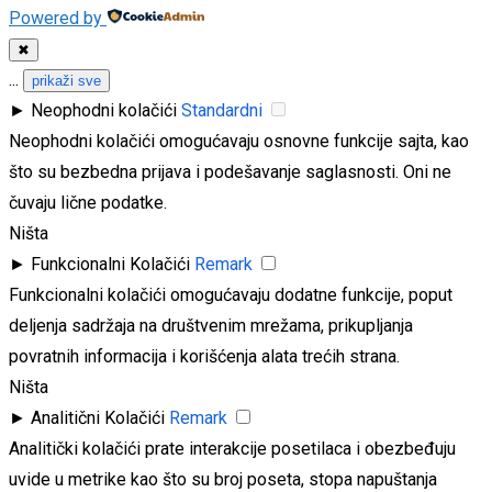
Powered by
✖
...
prikaži sve
►
Neophodni kolačići
Standardni
Neophodni kolačići omogućavaju osnovne funkcije sajta, kao
što su bezbedna prijava i podešavanje saglasnosti. Oni ne
čuvaju lične podatke.
Ništa
►
Funkcionalni Kolačići
Remark
Funkcionalni kolačići omogućavaju dodatne funkcije, poput
deljenja sadržaja na društvenim mrežama, prikupljanja
povratnih informacija i korišćenja alata trećih strana.
Ništa
►
Analitični Kolačići
Remark
Analitički kolačići prate interakcije posetilaca i obezbeđuju
uvide u metrike kao što su broj poseta, stopa napuštanja