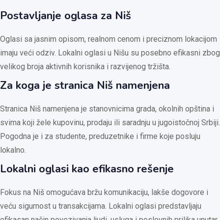
Postavljanje oglasa za Niš
Oglasi sa jasnim opisom, realnom cenom i preciznom lokacijom
imaju veći odziv. Lokalni oglasi u Nišu su posebno efikasni zbog
velikog broja aktivnih korisnika i razvijenog tržišta.
Za koga je stranica Niš namenjena
Stranica Niš namenjena je stanovnicima grada, okolnih opština i
svima koji žele kupovinu, prodaju ili saradnju u jugoistočnoj Srbiji.
Pogodna je i za studente, preduzetnike i firme koje posluju
lokalno.
Lokalni oglasi kao efikasno rešenje
Fokus na Niš omogućava bržu komunikaciju, lakše dogovore i
veću sigurnost u transakcijama. Lokalni oglasi predstavljaju
efikasan način povezivanja ljudi, usluga i poslovnih prilika unutar