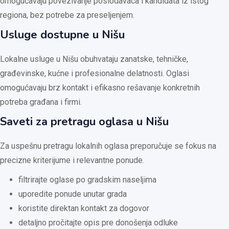
omogućavaju povezivanje poslodavaca i kandidata iz istog
regiona, bez potrebe za preseljenjem.
Usluge dostupne u Nišu
Lokalne usluge u Nišu obuhvataju zanatske, tehničke,
građevinske, kućne i profesionalne delatnosti. Oglasi
omogućavaju brz kontakt i efikasno rešavanje konkretnih
potreba građana i firmi.
Saveti za pretragu oglasa u Nišu
Za uspešnu pretragu lokalnih oglasa preporučuje se fokus na
precizne kriterijume i relevantne ponude.
filtrirajte oglase po gradskim naseljima
uporedite ponude unutar grada
koristite direktan kontakt za dogovor
detaljno pročitajte opis pre donošenja odluke