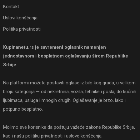
Kontakt
Uslovi korišćenja
Politika privatnosti
Kupinanetu.rs je savremeni oglasnik namenjen
jednostavnom i besplatnom oglašavanju širom Republike
Srbije.
Na platformi možete postaviti oglase iz bilo kog grada, u velikom
broju kategorija — od nekretnina, vozila, tehnike i posla, do kućnih
ljubimaca, usluga i mnogih drugih. Oglašavanje je brzo, lako i
potpuno besplatno.
Molimo sve korisnike da poštuju važeće zakone Republike Srbije,
kao i našu politiku privatnosti i uslove korišćenja.