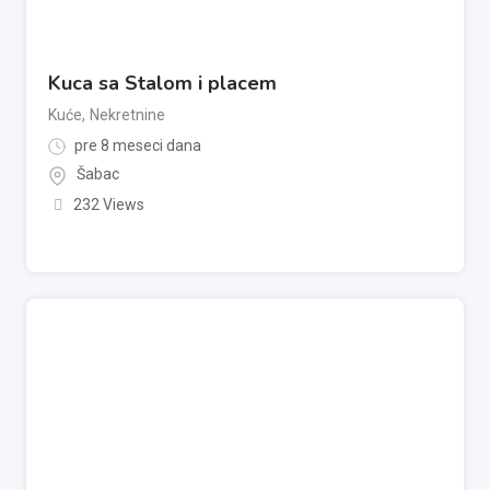
Kuca sa Stalom i placem
Kuće
,
Nekretnine
pre 8 meseci dana
Šabac
232 Views