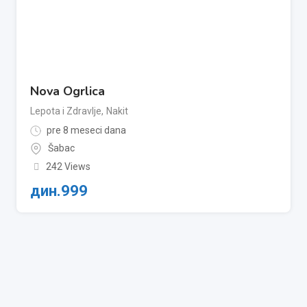
Nova Ogrlica
Lepota i Zdravlje
,
Nakit
pre 8 meseci dana
Šabac
242 Views
дин.
999