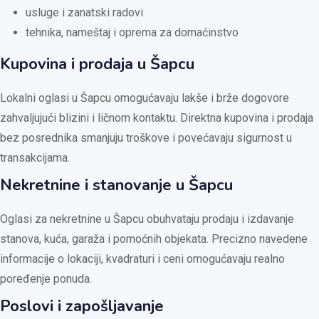
usluge i zanatski radovi
tehnika, nameštaj i oprema za domaćinstvo
Kupovina i prodaja u Šapcu
Lokalni oglasi u Šapcu omogućavaju lakše i brže dogovore
zahvaljujući blizini i ličnom kontaktu. Direktna kupovina i prodaja
bez posrednika smanjuju troškove i povećavaju sigurnost u
transakcijama.
Nekretnine i stanovanje u Šapcu
Oglasi za nekretnine u Šapcu obuhvataju prodaju i izdavanje
stanova, kuća, garaža i pomoćnih objekata. Precizno navedene
informacije o lokaciji, kvadraturi i ceni omogućavaju realno
poređenje ponuda.
Poslovi i zapošljavanje