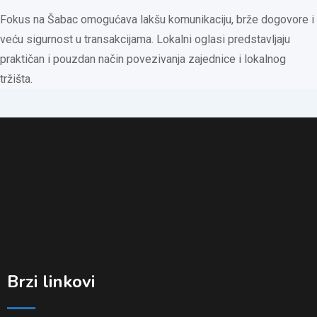
Fokus na Šabac omogućava lakšu komunikaciju, brže dogovore i
veću sigurnost u transakcijama. Lokalni oglasi predstavljaju
praktičan i pouzdan način povezivanja zajednice i lokalnog
tržišta.
Brzi linkovi