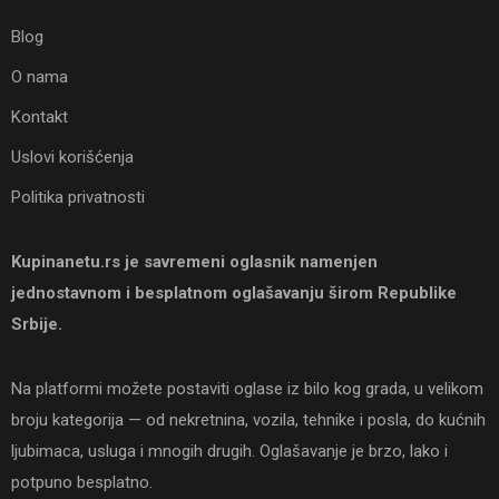
Blog
O nama
Kontakt
Uslovi korišćenja
Politika privatnosti
Kupinanetu.rs je savremeni oglasnik namenjen
jednostavnom i besplatnom oglašavanju širom Republike
Srbije.
Na platformi možete postaviti oglase iz bilo kog grada, u velikom
broju kategorija — od nekretnina, vozila, tehnike i posla, do kućnih
ljubimaca, usluga i mnogih drugih. Oglašavanje je brzo, lako i
potpuno besplatno.